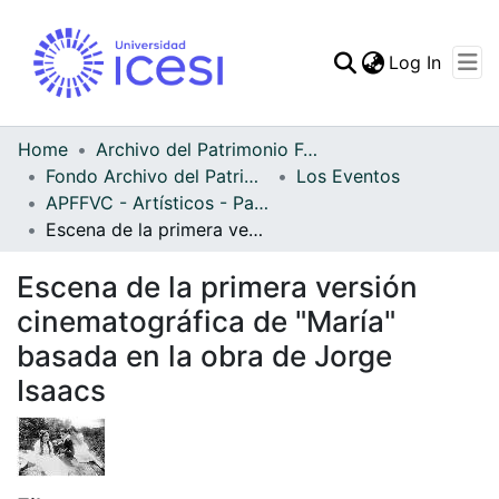
(curren
Log In
Communities & Collec
All of DSpace
Home
Archivo del Patrimonio Fotográfico y Fílmico del Valle del Cauca
Fondo Archivo del Patrimonio Fotográfico y Fílmico del Valle del Cauca
Los Eventos
Statistics
APFFVC - Artísticos - Patrimonial
Escena de la primera versión cinematográfica de "María" basada en la obra de Jorge Isaacs
Escena de la primera versión
cinematográfica de "María"
basada en la obra de Jorge
Isaacs