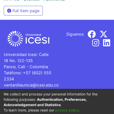
Full item page
Síguenos
Universidad Icesi: Calle
18 No. 122-135
Pance, Cali - Colombia
Teléfono: +57 (602) 555
2334
ventanillaunica@icesi.edu.co
We collect and process your personal information for the
La Universidad Icesi es una Institución de Educación
following purposes:
Authentication, Preferences,
Superior que se encuentra sujeta a inspección y vigilancia
Acknowledgement and Statistics
.
por parte del Ministerio de Educación Nacional.
To learn more, please read our
privacy policy
.