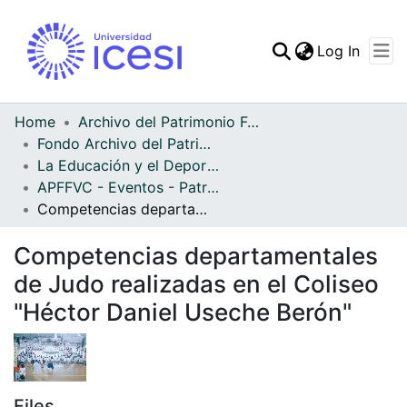
(curren
Log In
Communities & Collec
All of DSpace
Home
Archivo del Patrimonio Fotográfico y Fílmico del Valle del Cauca
Fondo Archivo del Patrimonio Fotográfico y Fílmico del Valle del Cauca
Statistics
La Educación y el Deporte
APFFVC - Eventos - Patrimonial
Competencias departamentales de Judo realizadas en el Coliseo "Héctor Daniel Useche Berón"
Competencias departamentales
de Judo realizadas en el Coliseo
"Héctor Daniel Useche Berón"
Files