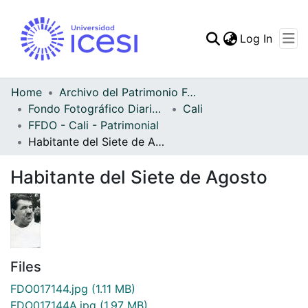
(curren
Log In
Communities & Collec
All of DSpace
Home
Archivo del Patrimonio Fotográfico y Fílmico del Valle del Cauca
Fondo Fotográfico Diario Occidente
Cali
Statistics
FFDO - Cali - Patrimonial
Habitante del Siete de Agosto
Habitante del Siete de Agosto
Files
FDO017144.jpg
(1.11 MB)
FDO017144A.jpg
(1.97 MB)