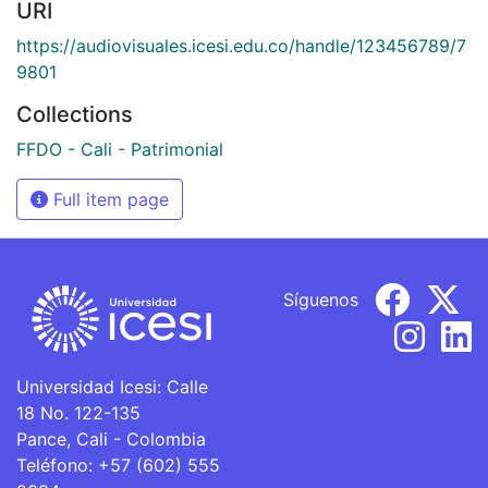
URI
https://audiovisuales.icesi.edu.co/handle/123456789/7
9801
Collections
FFDO - Cali - Patrimonial
Full item page
Síguenos
Universidad Icesi: Calle
18 No. 122-135
Pance, Cali - Colombia
Teléfono: +57 (602) 555