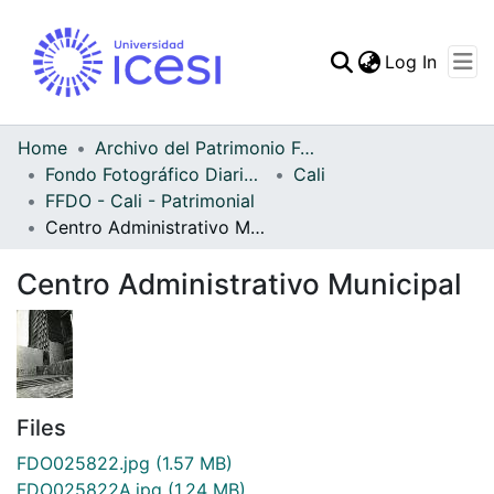
(curren
Log In
Communities & Collec
All of DSpace
Home
Archivo del Patrimonio Fotográfico y Fílmico del Valle del Cauca
Fondo Fotográfico Diario Occidente
Cali
Statistics
FFDO - Cali - Patrimonial
Centro Administrativo Municipal
Centro Administrativo Municipal
Files
FDO025822.jpg
(1.57 MB)
FDO025822A.jpg
(1.24 MB)