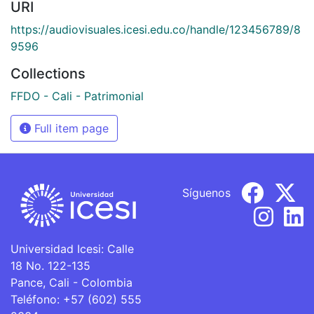
URI
https://audiovisuales.icesi.edu.co/handle/123456789/8
9596
Collections
FFDO - Cali - Patrimonial
Full item page
Síguenos
Universidad Icesi: Calle
18 No. 122-135
Pance, Cali - Colombia
Teléfono: +57 (602) 555