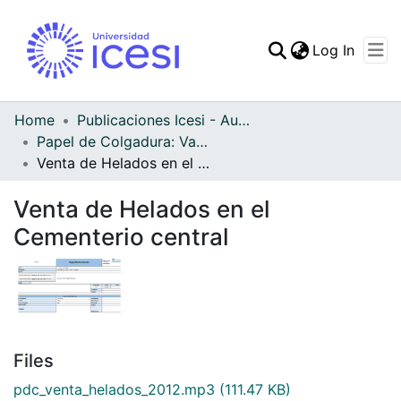
(curren
Log In
Communities & Collec
All of DSpace
Home
Publicaciones Icesi - Audiovisual
Papel de Colgadura: Vademécum Gráfico y Cultural - Audiovisual
Statistics
Venta de Helados en el Cementerio central
Venta de Helados en el
Cementerio central
Files
pdc_venta_helados_2012.mp3
(111.47 KB)