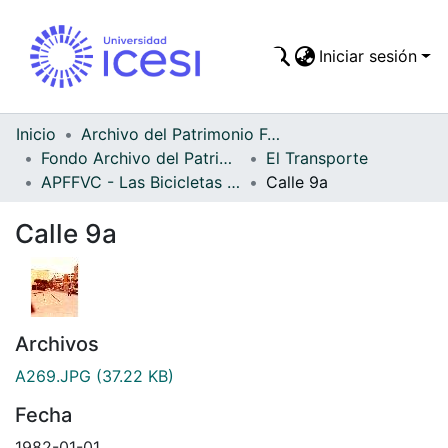
Iniciar sesión
Comunidades
Todo DSpace
Inicio
Archivo del Patrimonio Fotográfico y Fílmico del Valle del Cauca
Fondo Archivo del Patrimonio Fotográfico y Fílmico del Valle del Cauca
El Transporte
Estadísticas
APFFVC - Las Bicicletas y Ca - Patrimonial
Calle 9a
Calle 9a
Archivos
A269.JPG
(37.22 KB)
Fecha
1982-01-01