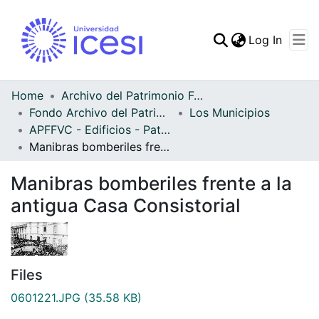
(curren
Log In
Communities & Collec
All of DSpace
Home
Archivo del Patrimonio Fotográfico y Fílmico del Valle del Cauca
Fondo Archivo del Patrimonio Fotográfico y Fílmico del Valle del Cauca
Los Municipios
Statistics
APFFVC - Edificios - Patrimonial
Manibras bomberiles frente a la antigua Casa Consistorial
Manibras bomberiles frente a la
antigua Casa Consistorial
Files
0601221.JPG
(35.58 KB)