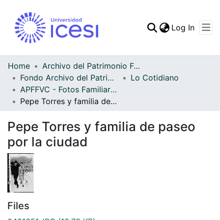
(curren
Log In
Communities & Collec
All of DSpace
Home
Archivo del Patrimonio Fotográfico y Fílmico del Valle del Cauca
Fondo Archivo del Patrimonio Fotográfico y Fílmico del Valle del Cauca
Lo Cotidiano
Statistics
APFFVC - Fotos Familiares - Patrimonial
Pepe Torres y familia de paseo por la ciudad
Pepe Torres y familia de paseo
por la ciudad
Files