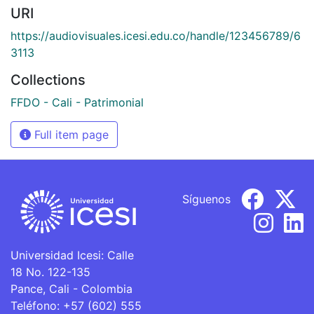
URI
https://audiovisuales.icesi.edu.co/handle/123456789/6
3113
Collections
FFDO - Cali - Patrimonial
Full item page
Síguenos
Universidad Icesi: Calle
18 No. 122-135
Pance, Cali - Colombia
Teléfono: +57 (602) 555