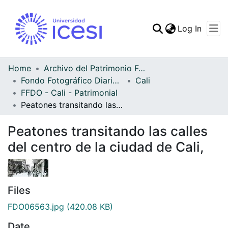
(curren
Log In
Communities & Collec
All of DSpace
Home
Archivo del Patrimonio Fotográfico y Fílmico del Valle del Cauca
Fondo Fotográfico Diario Occidente
Cali
Statistics
FFDO - Cali - Patrimonial
Peatones transitando las calles del centro de la ciudad de Cali,
Peatones transitando las calles
del centro de la ciudad de Cali,
Files
FDO06563.jpg
(420.08 KB)
Date