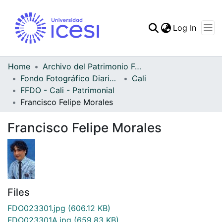
(curren
Log In
Communities & Collec
All of DSpace
Home
Archivo del Patrimonio Fotográfico y Fílmico del Valle del Cauca
Fondo Fotográfico Diario Occidente
Cali
Statistics
FFDO - Cali - Patrimonial
Francisco Felipe Morales
Francisco Felipe Morales
Files
FDO023301.jpg
(606.12 KB)
FDO023301A.jpg
(659.83 KB)