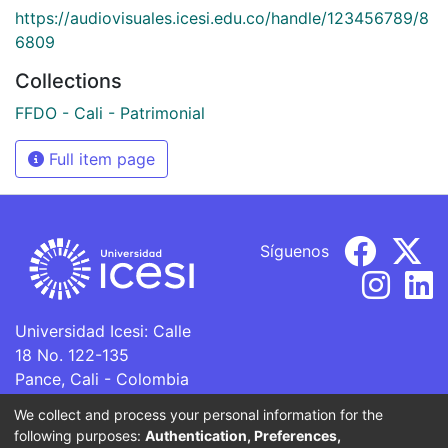
https://audiovisuales.icesi.edu.co/handle/123456789/8
6809
Collections
FFDO - Cali - Patrimonial
Full item page
Síguenos
Universidad Icesi: Calle
18 No. 122-135
Pance, Cali - Colombia
Teléfono: +57 (602) 555
We collect and process your personal information for the
2334
following purposes:
Authentication, Preferences,