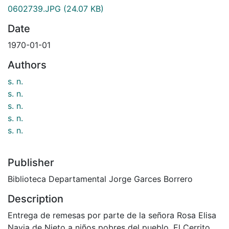
0602739.JPG
(24.07 KB)
Date
1970-01-01
Authors
s. n.
s. n.
s. n.
s. n.
s. n.
Publisher
Biblioteca Departamental Jorge Garces Borrero
Description
Entrega de remesas por parte de la señora Rosa Elisa
Navia de Nieto a niños pobres del pueblo. El Cerrito.