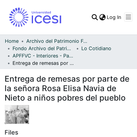
(curren
Log In
Communities & Collec
All of DSpace
Home
Archivo del Patrimonio Fotográfico y Fílmico del Valle del Cauca
Fondo Archivo del Patrimonio Fotográfico y Fílmico del Valle del Cauca
Lo Cotidiano
Statistics
APFFVC - Interiores - Patrimonial
Entrega de remesas por parte de la señora Rosa Elisa Navia de Nieto a niños pobres del pueblo
Entrega de remesas por parte de
la señora Rosa Elisa Navia de
Nieto a niños pobres del pueblo
Files