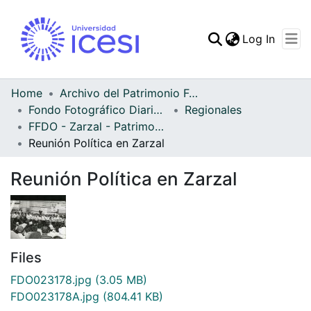
(curren
Log In
Communities & Collec
All of DSpace
Home
Archivo del Patrimonio Fotográfico y Fílmico del Valle del Cauca
Fondo Fotográfico Diario Occidente
Regionales
Statistics
FFDO - Zarzal - Patrimonial
Reunión Política en Zarzal
Reunión Política en Zarzal
Files
FDO023178.jpg
(3.05 MB)
FDO023178A.jpg
(804.41 KB)