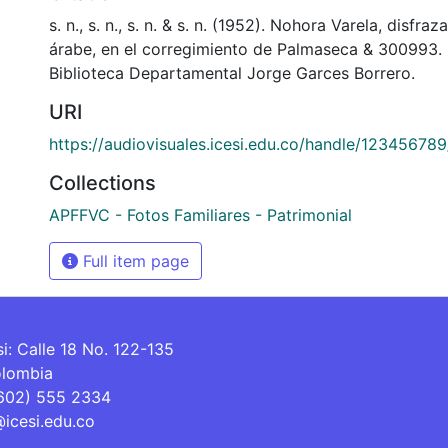
s. n., s. n., s. n. & s. n. (1952). Nohora Varela, disfra
árabe, en el corregimiento de Palmaseca & 300993.
Biblioteca Departamental Jorge Garces Borrero.
URI
https://audiovisuales.icesi.edu.co/handle/12345678
Collections
APFFVC - Fotos Familiares - Patrimonial
Full item page
si: Calle 18 No. 122-135
olombia
(602) 555 2334
@icesi.edu.co