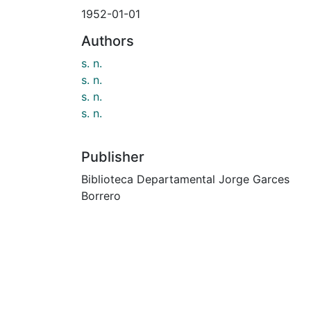
1952-01-01
Authors
s. n.
s. n.
s. n.
s. n.
Publisher
Biblioteca Departamental Jorge Garces
Borrero