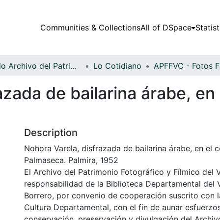
Communities & Collections
All of DSpace
Statist
Fondo Archivo del Patrimonio Fotográfico y Fílmico del Valle del Cauca
Lo Cotidiano
azada de bailarina árabe, en
Description
Nohora Varela, disfrazada de bailarina árabe, en el 
Palmaseca. Palmira, 1952
El Archivo del Patrimonio Fotográfico y Fílmico del 
responsabilidad de la Biblioteca Departamental del 
Borrero, por convenio de cooperación suscrito con l
Cultura Departamental, con el fin de aunar esfuerzo
conservación, preservación y divulgación del Archivo