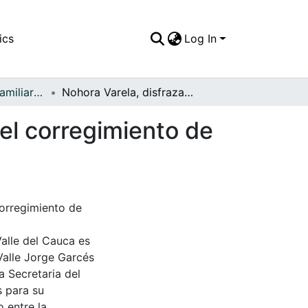
ics
Log In
APFFVC - Fotos Familiares - Patrimonial
Nohora Varela, disfrazada de bailarina árabe, en el corregimiento de Palmaseca
 el corregimiento de
corregimiento de
Valle del Cauca es
Valle Jorge Garcés
a Secretaria del
s para su
 entre la