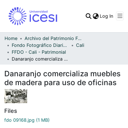
(curren
Log In
Communities & Collec
All of DSpace
Home
Archivo del Patrimonio Fotográfico y Fílmico del Valle del Cauca
Fondo Fotográfico Diario Occidente
Cali
Statistics
FFDO - Cali - Patrimonial
Danaranjo comercializa muebles de madera para uso de oficinas
Danaranjo comercializa muebles
de madera para uso de oficinas
Files
fdo 09168.jpg
(1 MB)