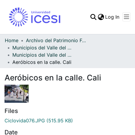
(curren
Log In
Communities & Collec
All of DSpace
Home
Archivo del Patrimonio Fotográfico y Fílmico del Valle del Cauca
Municipios del Valle del Cauca
Statistics
Municipios del Valle del Cauca
Aeróbicos en la calle. Cali
Aeróbicos en la calle. Cali
Files
Ciclovida076.JPG
(515.95 KB)
Date