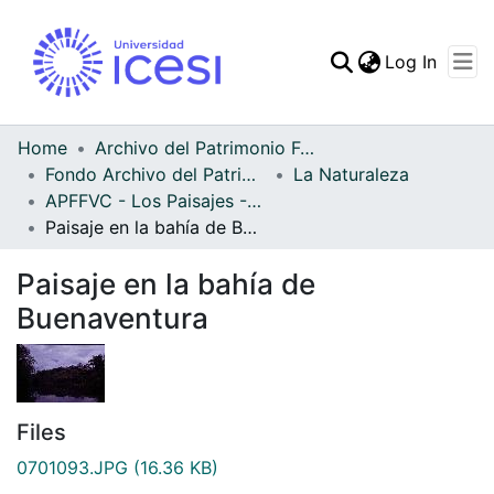
(curren
Log In
Communities & Collec
All of DSpace
Home
Archivo del Patrimonio Fotográfico y Fílmico del Valle del Cauca
Fondo Archivo del Patrimonio Fotográfico y Fílmico del Valle del Cauca
La Naturaleza
Statistics
APFFVC - Los Paisajes - Patrimonial
Paisaje en la bahía de Buenaventura
Paisaje en la bahía de
Buenaventura
Files
0701093.JPG
(16.36 KB)