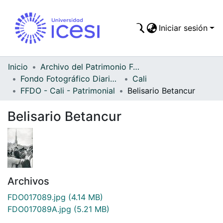
Iniciar sesión
Comunidades
Todo DSpace
Inicio
Archivo del Patrimonio Fotográfico y Fílmico del Valle del Cauca
Fondo Fotográfico Diario Occidente
Cali
FFDO - Cali - Patrimonial
Belisario Betancur
Belisario Betancur
Archivos
FDO017089.jpg
(4.14 MB)
FDO017089A.jpg
(5.21 MB)