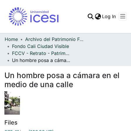
(curren
Log In
Communities & Collec
All of DSpace
Home
Archivo del Patrimonio Fotográfico y Fílmico del Valle del Cauca
Fondo Cali Ciudad Visible
Statistics
FCCV - Retrato - Patrimonial
Un hombre posa a cámara en el medio de una calle
Un hombre posa a cámara en el
medio de una calle
Files