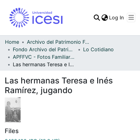
(curren
Log In
Communities & Collec
All of DSpace
Home
Archivo del Patrimonio Fotográfico y Fílmico del Valle del Cauca
Fondo Archivo del Patrimonio Fotográfico y Fílmico del Valle del Cauca
Lo Cotidiano
Statistics
APFFVC - Fotos Familiares - Patrimonial
Las hermanas Teresa e Inés Ramírez, jugando
Las hermanas Teresa e Inés
Ramírez, jugando
Files