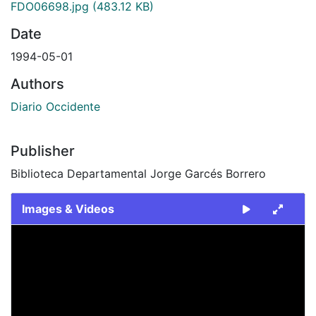
FDO06698.jpg
(483.12 KB)
Date
1994-05-01
Authors
Diario Occidente
Publisher
Biblioteca Departamental Jorge Garcés Borrero
Images & Videos
Slide 1 of 1