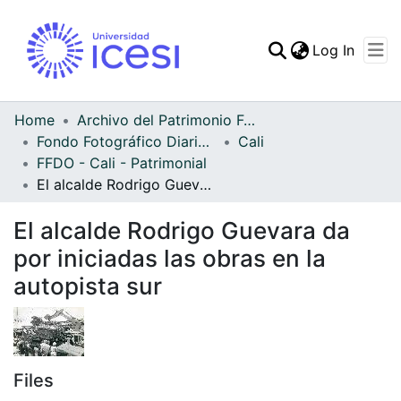
(curren
Log In
Communities & Collec
All of DSpace
Home
Archivo del Patrimonio Fotográfico y Fílmico del Valle del Cauca
Fondo Fotográfico Diario Occidente
Cali
Statistics
FFDO - Cali - Patrimonial
El alcalde Rodrigo Guevara da por iniciadas las obras en la autopista sur
El alcalde Rodrigo Guevara da
por iniciadas las obras en la
autopista sur
Files