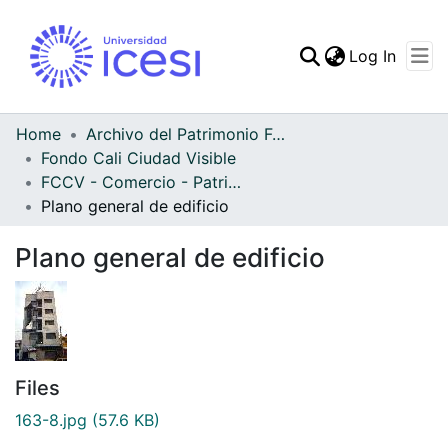
(curren
Log In
Communities & Collec
All of DSpace
Home
Archivo del Patrimonio Fotográfico y Fílmico del Valle del Cauca
Fondo Cali Ciudad Visible
Statistics
FCCV - Comercio - Patrimonial
Plano general de edificio
Plano general de edificio
Files
163-8.jpg
(57.6 KB)