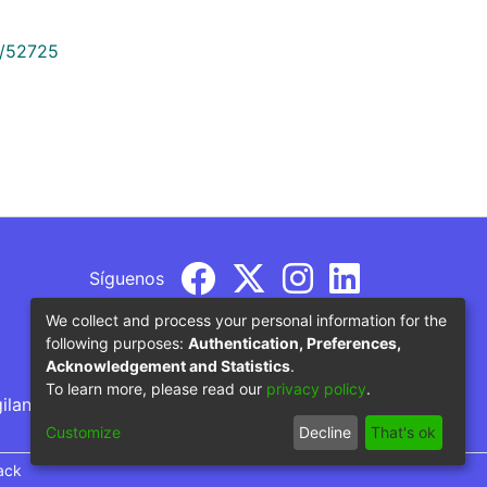
9/52725
Síguenos
We collect and process your personal information for the
following purposes:
Authentication, Preferences,
Acknowledgement and Statistics
.
To learn more, please read our
privacy policy
.
gilancia por parte del Ministerio de Educación
Customize
Decline
That's ok
ack