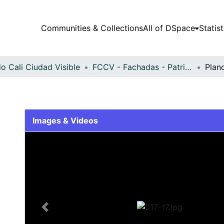
Communities & Collections
All of DSpace
Statist
o Cali Ciudad Visible
FCCV - Fachadas - Patrimonial
Plan
Images & Videos
Slide 1 of 1
Previous