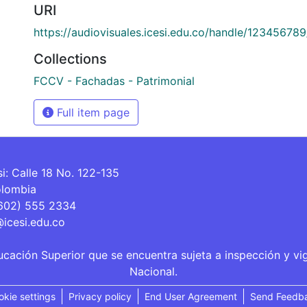
URI
https://audiovisuales.icesi.edu.co/handle/12345678
Collections
FCCV - Fachadas - Patrimonial
Full item page
si: Calle 18 No. 122-135
olombia
(602) 555 2334
@icesi.edu.co
ucación Superior que se encuentra sujeta a inspección y vi
Nacional.
okie settings
Privacy policy
End User Agreement
Send Feedb