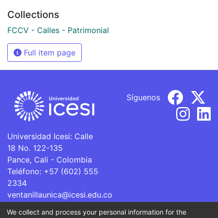
Collections
FCCV - Calles - Patrimonial
Full item page
Síguenos
Universidad Icesi: Calle
18 No. 122-135
Pance, Cali - Colombia
Teléfono: +57 (602) 555
2334
ventanillaunica@icesi.edu.co
We collect and process your personal information for the