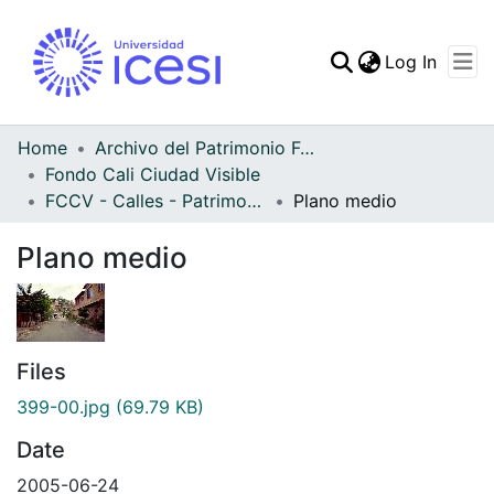
(curren
Log In
Communities & Collec
All of DSpace
Home
Archivo del Patrimonio Fotográfico y Fílmico del Valle del Cauca
Fondo Cali Ciudad Visible
Statistics
FCCV - Calles - Patrimonial
Plano medio
Plano medio
Files
399-00.jpg
(69.79 KB)
Date
2005-06-24