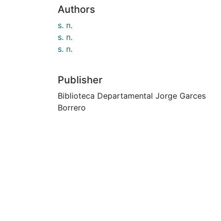
Authors
s. n.
s. n.
s. n.
Publisher
Biblioteca Departamental Jorge Garces
Borrero