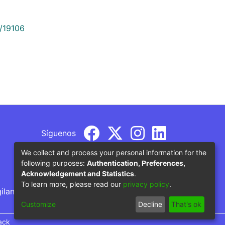
9/19106
Síguenos
We collect and process your personal information for the
following purposes:
Authentication, Preferences,
Acknowledgement and Statistics
.
To learn more, please read our
privacy policy
.
gilancia por parte del Ministerio de Educación
Customize
Decline
That's ok
ack