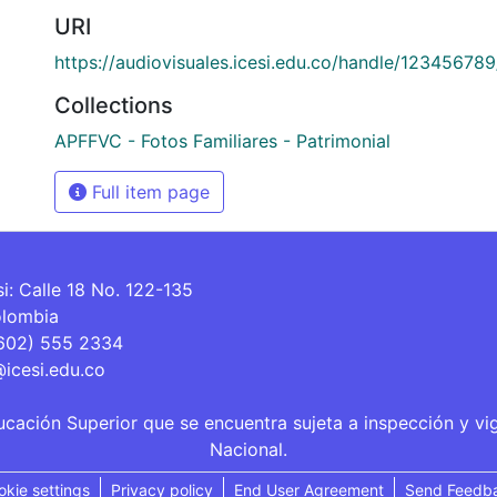
URI
https://audiovisuales.icesi.edu.co/handle/12345678
Collections
APFFVC - Fotos Familiares - Patrimonial
Full item page
si: Calle 18 No. 122-135
olombia
(602) 555 2334
@icesi.edu.co
ucación Superior que se encuentra sujeta a inspección y vi
Nacional.
okie settings
Privacy policy
End User Agreement
Send Feedb