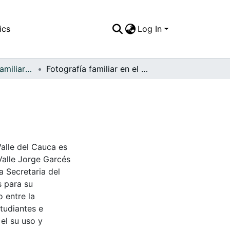
ics
Log In
APFFVC - Fotos Familiares - Patrimonial
Fotografía familiar en el parque municipal
Valle del Cauca es
Valle Jorge Garcés
a Secretaria del
s para su
 entre la
tudiantes e
 el su uso y