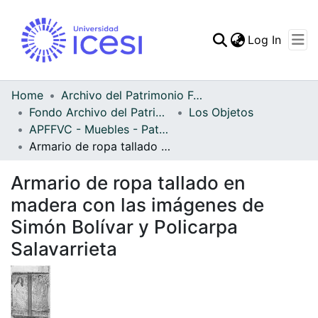
(curren
Log In
Communities & Collec
All of DSpace
Home
Archivo del Patrimonio Fotográfico y Fílmico del Valle del Cauca
Fondo Archivo del Patrimonio Fotográfico y Fílmico del Valle del Cauca
Los Objetos
Statistics
APFFVC - Muebles - Patrimonial
Armario de ropa tallado en madera con las imágenes de Simón Bolívar y Policarpa Salavarrieta
Armario de ropa tallado en
madera con las imágenes de
Simón Bolívar y Policarpa
Salavarrieta