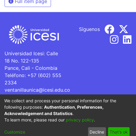
Full item page
Síguenos
Universidad Icesi: Calle
18 No. 122-135
Pance, Cali - Colombia
Teléfono: +57 (602) 555
2334
ventanillaunica@icesi.edu.co
We collect and process your personal information for the
La Universidad Icesi es una Institución de Educación
following purposes:
Authentication, Preferences,
Superior que se encuentra sujeta a inspección y vigilancia
Acknowledgement and Statistics
.
por parte del Ministerio de Educación Nacional.
To learn more, please read our
privacy policy
.
Cookie
Privacy
End User
Send
Customize
Decline
That's ok