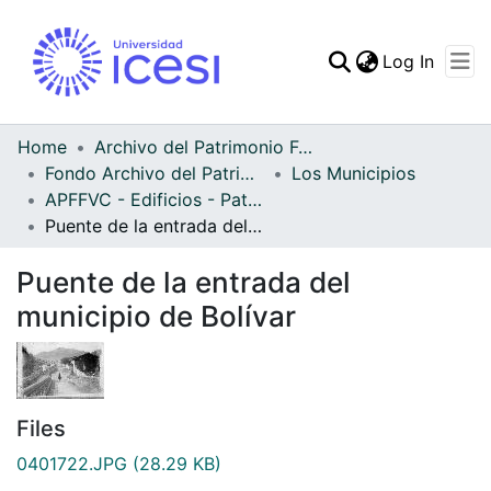
(curren
Log In
Communities & Collec
All of DSpace
Home
Archivo del Patrimonio Fotográfico y Fílmico del Valle del Cauca
Fondo Archivo del Patrimonio Fotográfico y Fílmico del Valle del Cauca
Los Municipios
Statistics
APFFVC - Edificios - Patrimonial
Puente de la entrada del municipio de Bolívar
Puente de la entrada del
municipio de Bolívar
Files
0401722.JPG
(28.29 KB)