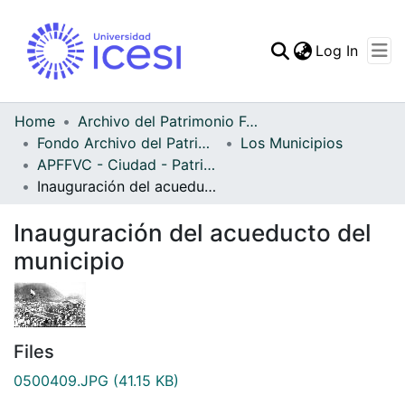
(curren
Log In
Communities & Collec
All of DSpace
Home
Archivo del Patrimonio Fotográfico y Fílmico del Valle del Cauca
Fondo Archivo del Patrimonio Fotográfico y Fílmico del Valle del Cauca
Los Municipios
Statistics
APFFVC - Ciudad - Patrimonial
Inauguración del acueducto del municipio
Inauguración del acueducto del
municipio
Files
0500409.JPG
(41.15 KB)