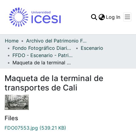
(curren
Log In
Communities & Collec
All of DSpace
Home
Archivo del Patrimonio Fotográfico y Fílmico del Valle del Cauca
Fondo Fotográfico Diario Occidente
Escenario
Statistics
FFDO - Escenario - Patrimonial
Maqueta de la terminal de transportes de Cali
Maqueta de la terminal de
transportes de Cali
Files
FDO07553.jpg
(539.21 KB)