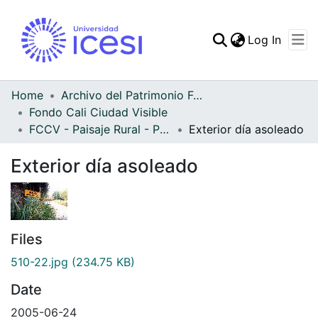
(curren
Log In
Communities & Collec
All of DSpace
Home
Archivo del Patrimonio Fotográfico y Fílmico del Valle del Cauca
Fondo Cali Ciudad Visible
Statistics
FCCV - Paisaje Rural - Patrimonial
Exterior día asoleado
Exterior día asoleado
Files
510-22.jpg
(234.75 KB)
Date
2005-06-24