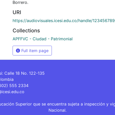
Borrero.
URI
https://audiovisuales.icesi.edu.co/handle/12345678
Collections
APFFVC - Ciudad - Patrimonial
Full item page
si: Calle 18 No. 122-135
olombia
(602) 555 2334
@icesi.edu.co
ucación Superior que se encuentra sujeta a inspección y vi
Nacional.