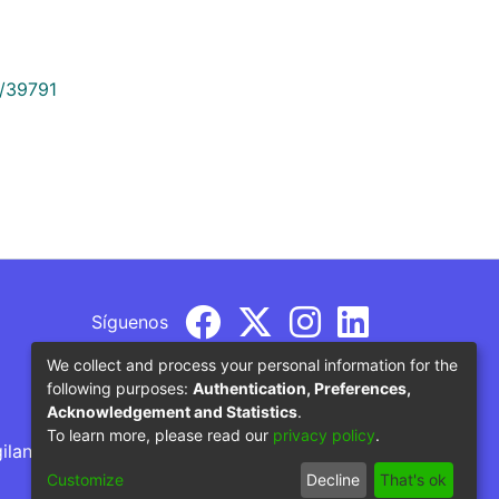
9/39791
Síguenos
We collect and process your personal information for the
following purposes:
Authentication, Preferences,
Acknowledgement and Statistics
.
To learn more, please read our
privacy policy
.
gilancia por parte del Ministerio de Educación
Customize
Decline
That's ok