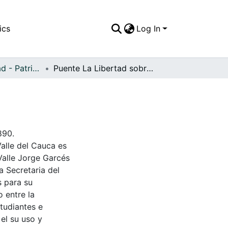
ics
Log In
APFFVC - Ciudad - Patrimonial
Puente La Libertad sobre el río Guadalajara
890.
Valle del Cauca es
Valle Jorge Garcés
a Secretaria del
s para su
 entre la
tudiantes e
 el su uso y