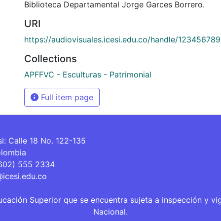
Biblioteca Departamental Jorge Garces Borrero.
URI
https://audiovisuales.icesi.edu.co/handle/12345678
Collections
APFFVC - Esculturas - Patrimonial
Full item page
si: Calle 18 No. 122-135
olombia
(602) 555 2334
@icesi.edu.co
ucación Superior que se encuentra sujeta a inspección y vi
Nacional.