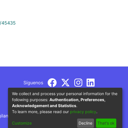
9/45435
Síguenos
We collect and process your personal information for the
following purposes:
Authentication, Preferences,
Acknowledgement and Statistics
.
To learn more, please read our
privacy policy
.
gilancia por parte del Ministerio de Educación
Customize
Decline
That's ok