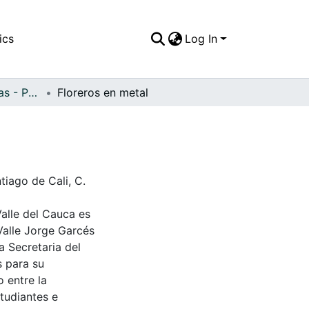
ics
Log In
APFFVC - Esculturas - Patrimonial
Floreros en metal
iago de Cali, C.
Valle del Cauca es
Valle Jorge Garcés
a Secretaria del
s para su
 entre la
tudiantes e