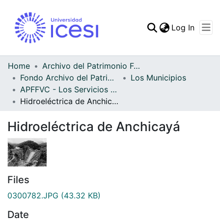
(curren
Log In
Communities & Collec
All of DSpace
Home
Archivo del Patrimonio Fotográfico y Fílmico del Valle del Cauca
Fondo Archivo del Patrimonio Fotográfico y Fílmico del Valle del Cauca
Los Municipios
Statistics
APFFVC - Los Servicios Públicos - Patrimonial
Hidroeléctrica de Anchicayá
Hidroeléctrica de Anchicayá
Files
0300782.JPG
(43.32 KB)
Date