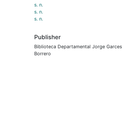
s. n.
s. n.
s. n.
Publisher
Biblioteca Departamental Jorge Garces
Borrero