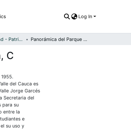
ics
Log In
APFFVC - Ciudad - Patrimonial
Panorámica del Parque Simón Bolívar de Ginebra, C
, C
 1955.
Valle del Cauca es
Valle Jorge Garcés
a Secretaria del
s para su
 entre la
tudiantes e
 el su uso y