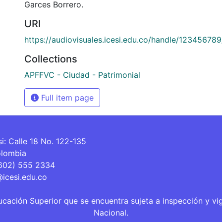
Garces Borrero.
URI
https://audiovisuales.icesi.edu.co/handle/12345678
Collections
APFFVC - Ciudad - Patrimonial
Full item page
si: Calle 18 No. 122-135
olombia
(602) 555 2334
@icesi.edu.co
ucación Superior que se encuentra sujeta a inspección y vi
Nacional.