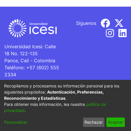
Síguenos
Universidad Icesi: Calle
18 No. 122-135
Pance, Cali - Colombia
Teléfono: +57 (602) 555
2334
ventanillaunica@icesi.edu.co
Recopilamos y procesamos su información personal para los
siguientes propósitos:
Autenticación, Preferencias,
La Universidad Icesi es una Institución de Educación
Reconocimiento y Estadísticas
.
Superior que se encuentra sujeta a inspección y vigilancia
Para obtener más información, lea nuestra
política de
por parte del Ministerio de Educación Nacional.
privacidad
.
Cookie
Privacy
End User
Send
Personalizar
Rechazar
Aceptar
settings
policy
Agreement
Feedback