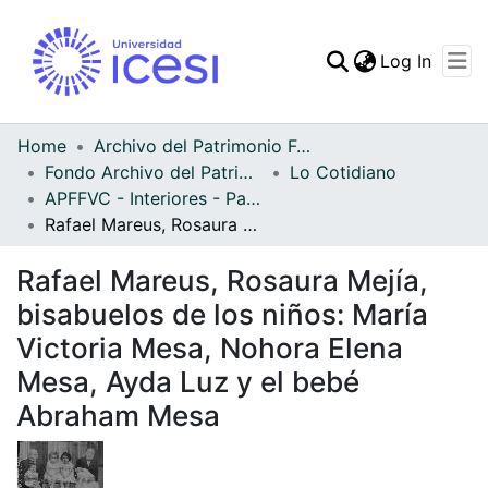
(curren
Log In
Communities & Collec
All of DSpace
Home
Archivo del Patrimonio Fotográfico y Fílmico del Valle del Cauca
Fondo Archivo del Patrimonio Fotográfico y Fílmico del Valle del Cauca
Lo Cotidiano
Statistics
APFFVC - Interiores - Patrimonial
Rafael Mareus, Rosaura Mejía, bisabuelos de los niños: María Victoria Mesa, Nohora Elena Mesa, Ayda Luz y el bebé Abraham Mesa
Rafael Mareus, Rosaura Mejía,
bisabuelos de los niños: María
Victoria Mesa, Nohora Elena
Mesa, Ayda Luz y el bebé
Abraham Mesa