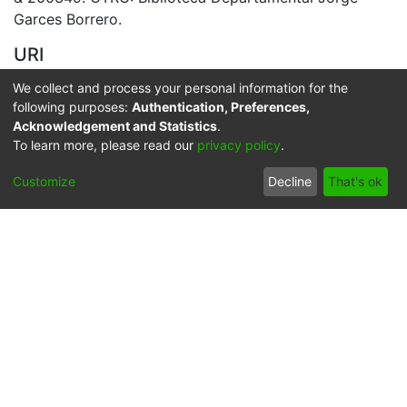
Garces Borrero.
URI
https://audiovisuales.icesi.edu.co/handle/123456789/1
We collect and process your personal information for the
5888
following purposes:
Authentication, Preferences,
Acknowledgement and Statistics
.
Collections
To learn more, please read our
privacy policy
.
APFFVC - Personajes - Patrimonial
Customize
Decline
That's ok
Full item page
Síguenos
Universidad Icesi: Calle
18 No. 122-135