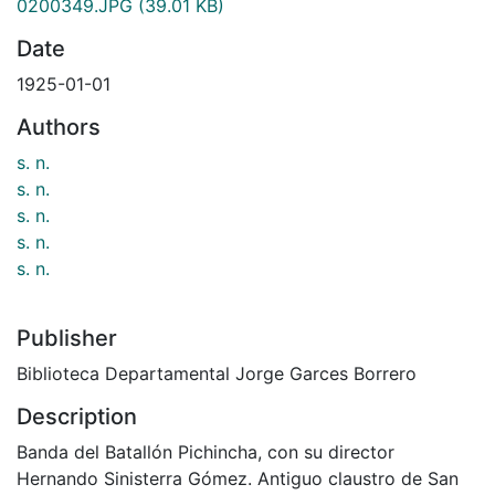
0200349.JPG
(39.01 KB)
Date
1925-01-01
Authors
s. n.
s. n.
s. n.
s. n.
s. n.
Publisher
Biblioteca Departamental Jorge Garces Borrero
Description
Banda del Batallón Pichincha, con su director
Hernando Sinisterra Gómez. Antiguo claustro de San