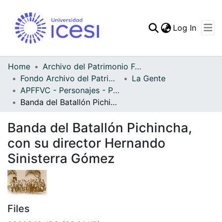
(curren
Log In
Communities & Collec
All of DSpace
Home
Archivo del Patrimonio Fotográfico y Fílmico del Valle del Cauca
Fondo Archivo del Patrimonio Fotográfico y Fílmico del Valle del Cauca
La Gente
Statistics
APFFVC - Personajes - Patrimonial
Banda del Batallón Pichincha, con su director Hernando Sinisterra Gómez
Banda del Batallón Pichincha,
con su director Hernando
Sinisterra Gómez
Files