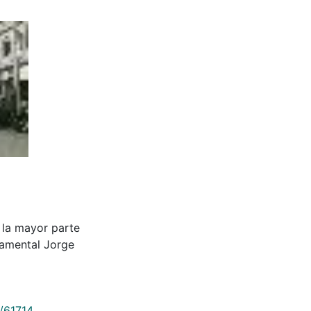
 la mayor parte
tamental Jorge
9/61714