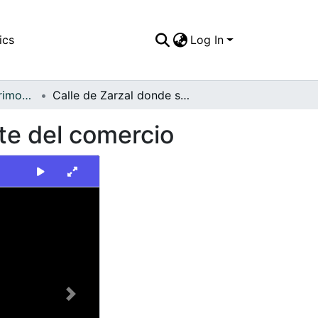
ics
Log In
FFDO - Zarzal - Patrimonial
Calle de Zarzal donde se concentra la mayor parte del comercio
te del comercio
Next