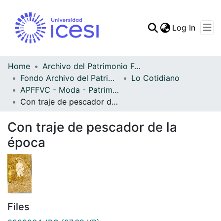
(curren
Log In
Communities & Collec
All of DSpace
Home
Archivo del Patrimonio Fotográfico y Fílmico del Valle del Cauca
Fondo Archivo del Patrimonio Fotográfico y Fílmico del Valle del Cauca
Lo Cotidiano
Statistics
APFFVC - Moda - Patrimonial
Con traje de pescador de la época
Con traje de pescador de la
época
Files