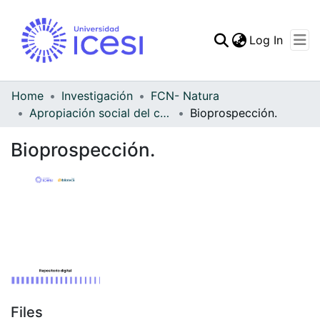
(curren
Log In
Communities & Collec
All of DSpace
Home
Investigación
FCN- Natura
Apropiación social del conocimiento - NAT
Bioprospección.
Statistics
Bioprospección.
Files