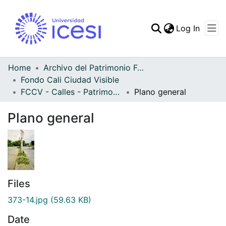
(curren
Log In
Communities & Collec
All of DSpace
Home
Archivo del Patrimonio Fotográfico y Fílmico del Valle del Cauca
Fondo Cali Ciudad Visible
Statistics
FCCV - Calles - Patrimonial
Plano general
Plano general
Files
373-14.jpg
(59.63 KB)
Date