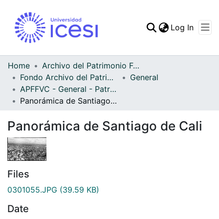
(curren
Log In
Communities & Collec
All of DSpace
Home
Archivo del Patrimonio Fotográfico y Fílmico del Valle del Cauca
Fondo Archivo del Patrimonio Fotográfico y Fílmico del Valle del Cauca
General
Statistics
APFFVC - General - Patrimonial
Panorámica de Santiago de Cali
Panorámica de Santiago de Cali
Files
0301055.JPG
(39.59 KB)
Date