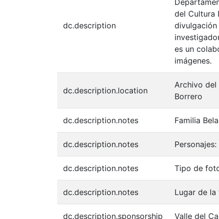
Departament
del Cultura
dc.description
divulgación
investigador
es un colabo
imágenes.
Archivo del
dc.description.location
Borrero
dc.description.notes
Familia Bela
dc.description.notes
Personajes: 
dc.description.notes
Tipo de fot
dc.description.notes
Lugar de l
dc.description.sponsorship
Valle del C