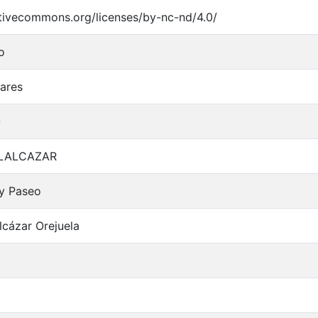
ativecommons.org/licenses/by-nc-nd/4.0/
o
iares
O
LALCAZAR
 y Paseo
lcázar Orejuela