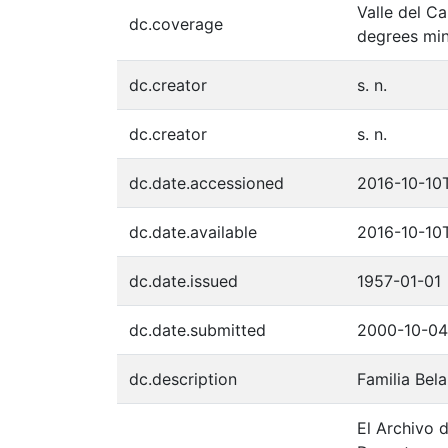
Valle del C
dc.coverage
degrees min
dc.creator
s. n.
dc.creator
s. n.
dc.date.accessioned
2016-10-10
dc.date.available
2016-10-10
dc.date.issued
1957-01-01
dc.date.submitted
2000-10-04
dc.description
Familia Bela
El Archivo d