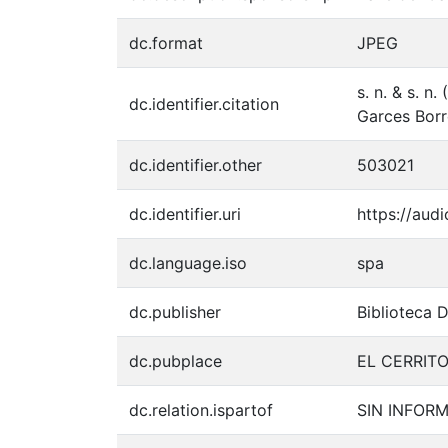
dc.format
JPEG
s. n. & s. n
dc.identifier.citation
Garces Borr
dc.identifier.other
503021
dc.identifier.uri
https://aud
dc.language.iso
spa
dc.publisher
Biblioteca 
dc.pubplace
EL CERRIT
dc.relation.ispartof
SIN INFOR