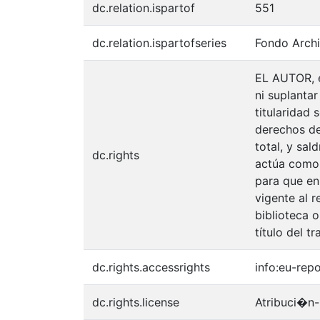
dc.relation.ispartof
551
dc.relation.ispartofseries
Fondo Archi
EL AUTOR, e
ni suplantar
titularidad
derechos de 
total, y sal
dc.rights
actúa como u
para que en
vigente al 
biblioteca o
título del tr
dc.rights.accessrights
info:eu-rep
dc.rights.license
Atribuci�n-