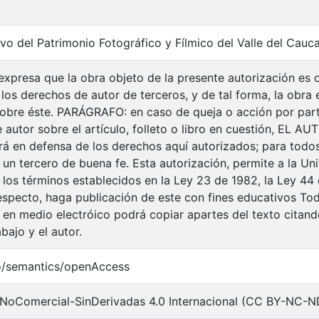
vo del Patrimonio Fotográfico y Fílmico del Valle del Cauc
xpresa que la obra objeto de la presente autorización es or
 los derechos de autor de terceros, y de tal forma, la obra e
 sobre éste. PARÁGRAFO: en caso de queja o acción por part
autor sobre el artículo, folleto o libro en cuestión, EL AU
drá en defensa de los derechos aquí autorizados; para todos
n tercero de buena fe. Esta autorización, permite a la Univ
 los términos establecidos en la Ley 23 de 1982, la Ley 44 
respecto, haga publicación de este con fines educativos To
 en medio electróico podrá copiar apartes del texto citando
abajo y el autor.
o/semantics/openAccess
NoComercial-SinDerivadas 4.0 Internacional (CC BY-NC-N