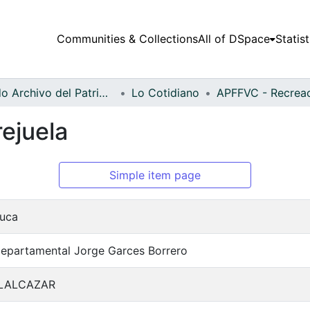
Communities & Collections
All of DSpace
Statist
Fondo Archivo del Patrimonio Fotográfico y Fílmico del Valle del Cauca
Lo Cotidiano
rejuela
Simple item page
auca
Departamental Jorge Garces Borrero
LALCAZAR