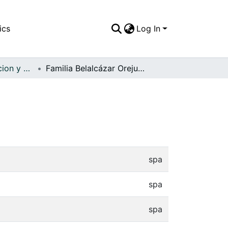
ics
Log In
APFFVC - Recreacion y Paseo - Patrimonial
Familia Belalcázar Orejuela
spa
spa
spa