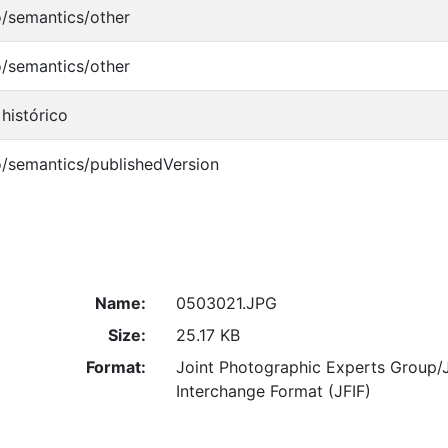
o/semantics/other
o/semantics/other
histórico
o/semantics/publishedVersion
Name:
0503021.JPG
Size:
25.17 KB
Format:
Joint Photographic Experts Group/
Interchange Format (JFIF)