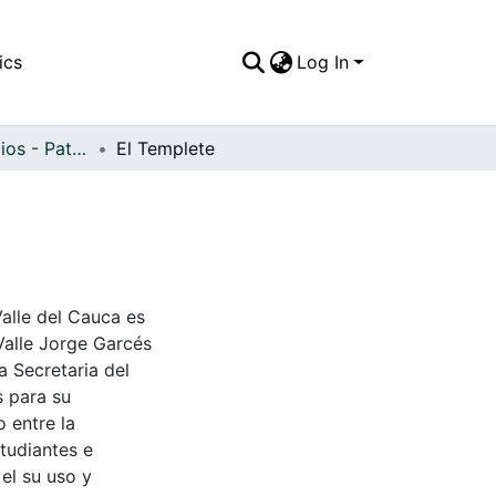
ics
Log In
APFFVC - Edificios - Patrimonial
El Templete
Valle del Cauca es
Valle Jorge Garcés
a Secretaria del
s para su
 entre la
tudiantes e
 el su uso y