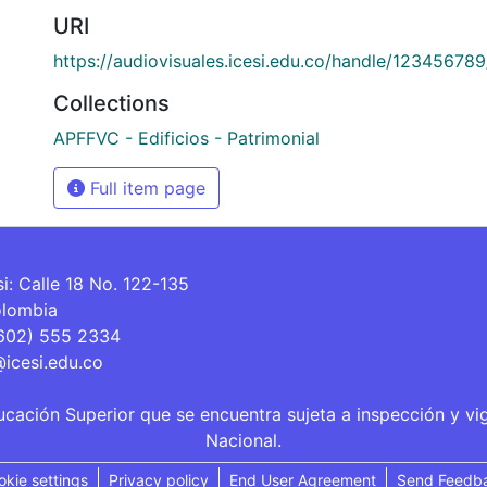
URI
https://audiovisuales.icesi.edu.co/handle/12345678
Collections
APFFVC - Edificios - Patrimonial
Full item page
si: Calle 18 No. 122-135
olombia
(602) 555 2334
@icesi.edu.co
ucación Superior que se encuentra sujeta a inspección y vi
Nacional.
okie settings
Privacy policy
End User Agreement
Send Feedb