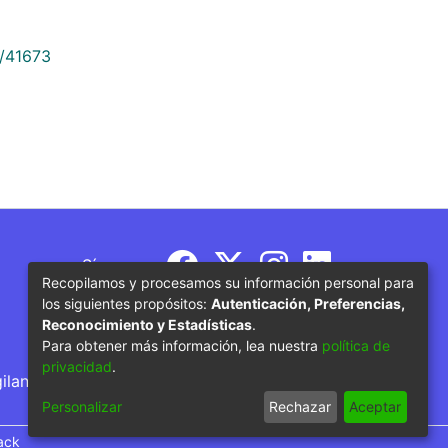
9/41673
Síguenos
Recopilamos y procesamos su información personal para
los siguientes propósitos:
Autenticación, Preferencias,
Reconocimiento y Estadísticas
.
Para obtener más información, lea nuestra
política de
privacidad
.
gilancia por parte del Ministerio de Educación
Personalizar
Rechazar
Aceptar
ack