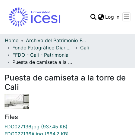
(curren
Log In
Communities & Collec
All of DSpace
Home
Archivo del Patrimonio Fotográfico y Fílmico del Valle del Cauca
Fondo Fotográfico Diario Occidente
Cali
Statistics
FFDO - Cali - Patrimonial
Puesta de camiseta a la torre de Cali
Puesta de camiseta a la torre de
Cali
Files
FDO027136.jpg
(937.45 KB)
FDO027136A.jpg
(664.2 KB)