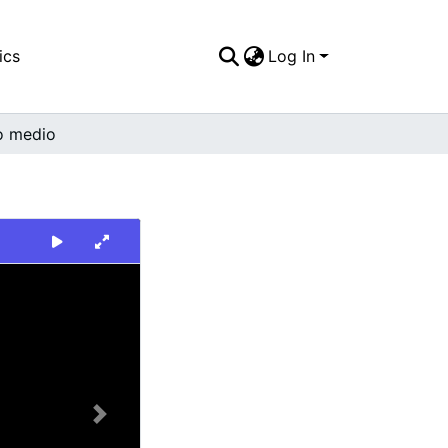
ics
Log In
o medio
Next