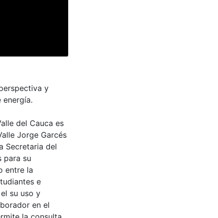
 perspectiva y
 energía.
Valle del Cauca es
Valle Jorge Garcés
a Secretaria del
s para su
 entre la
tudiantes e
 el su uso y
aborador en el
rmite la consulta