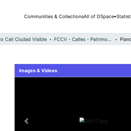
Communities & Collections
All of DSpace
Statist
o Cali Ciudad Visible
FCCV - Calles - Patrimonial
Plan
Images & Videos
Slide 1 of 1
Previous