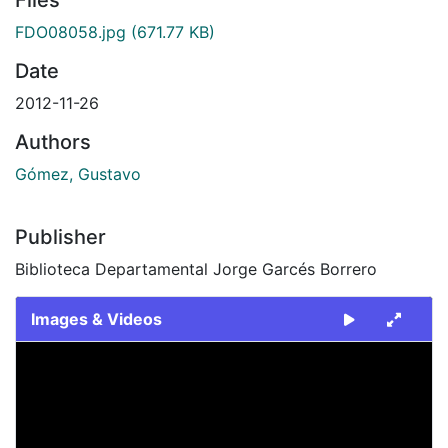
FDO08058.jpg
(671.77 KB)
Date
2012-11-26
Authors
Gómez, Gustavo
Publisher
Biblioteca Departamental Jorge Garcés Borrero
Images & Videos
Slide 1 of 1