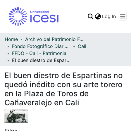
(curren
Log In
Communities & Collec
All of DSpace
Home
Archivo del Patrimonio Fotográfico y Fílmico del Valle del Cauca
Fondo Fotográfico Diario Occidente
Cali
Statistics
FFDO - Cali - Patrimonial
El buen diestro de Espartinas no quedó inédito con su arte torero en la Plaza de Toros de Cañaveralejo en Cali
El buen diestro de Espartinas no
quedó inédito con su arte torero
en la Plaza de Toros de
Cañaveralejo en Cali
Files