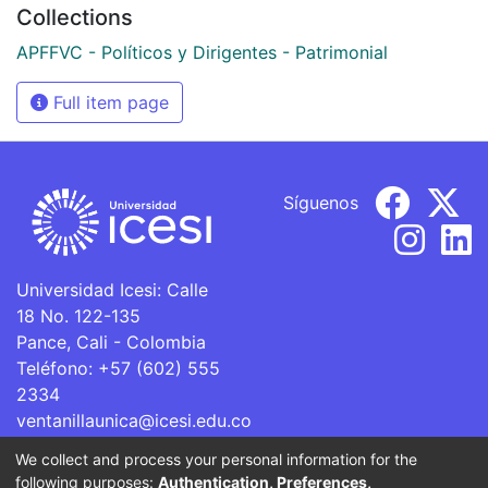
Collections
APFFVC - Políticos y Dirigentes - Patrimonial
Full item page
Síguenos
Universidad Icesi: Calle
18 No. 122-135
Pance, Cali - Colombia
Teléfono: +57 (602) 555
2334
ventanillaunica@icesi.edu.co
We collect and process your personal information for the
La Universidad Icesi es una Institución de Educación
following purposes:
Authentication, Preferences,