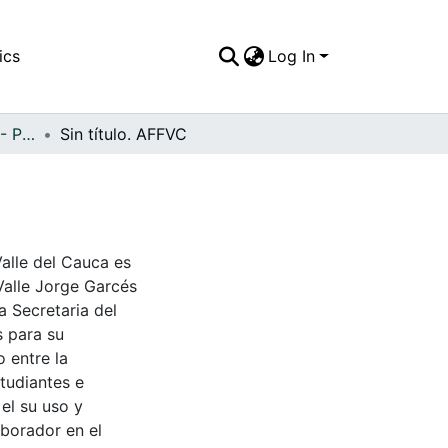
ics
Log In
APFFVC - Personajes - Patrimonial
Sin título. AFFVC
Valle del Cauca es
Valle Jorge Garcés
a Secretaria del
s para su
 entre la
tudiantes e
 el su uso y
aborador en el