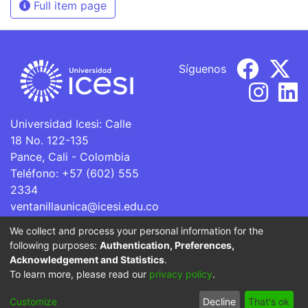
Full item page
Síguenos
Universidad Icesi: Calle
18 No. 122-135
Pance, Cali - Colombia
Teléfono: +57 (602) 555
2334
ventanillaunica@icesi.edu.co
We collect and process your personal information for the
La Universidad Icesi es una Institución de Educación
following purposes:
Authentication, Preferences,
Superior que se encuentra sujeta a inspección y vigilancia
Acknowledgement and Statistics
.
por parte del Ministerio de Educación Nacional.
To learn more, please read our
privacy policy
.
Cookie
Privacy
End User
Send
Customize
Decline
That's ok