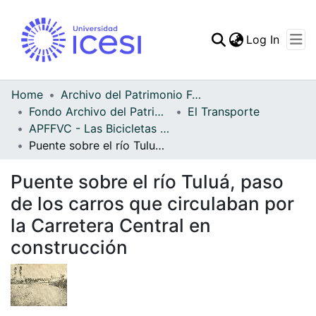
(curren
Log In
Communities & Collec
All of DSpace
Home
Archivo del Patrimonio Fotográfico y Fílmico del Valle del Cauca
Fondo Archivo del Patrimonio Fotográfico y Fílmico del Valle del Cauca
El Transporte
Statistics
APFFVC - Las Bicicletas y Ca - Patrimonial
Puente sobre el río Tuluá, paso de los carros que circulaban por la Carretera Central en construcción
Puente sobre el río Tuluá, paso
de los carros que circulaban por
la Carretera Central en
construcción