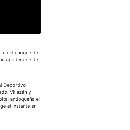
n en el choque de
tan apoderarse de
al Deportivo
do. Villazán y
pital antioqueña el
ge el instante en