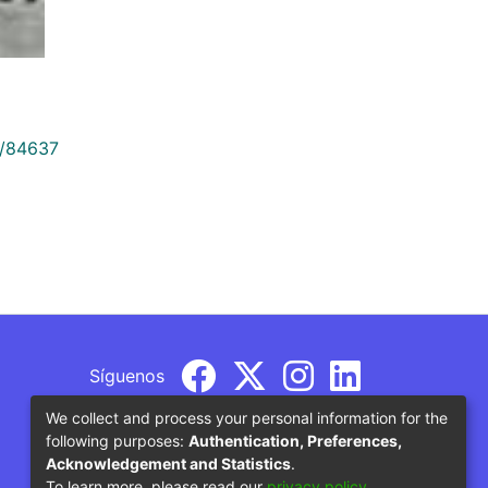
9/84637
Síguenos
We collect and process your personal information for the
following purposes:
Authentication, Preferences,
Acknowledgement and Statistics
.
To learn more, please read our
privacy policy
.