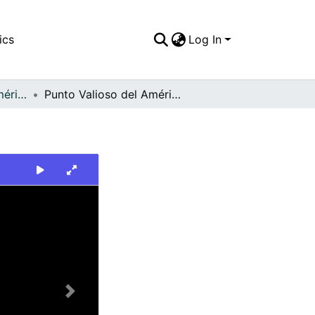
ics
Log In
FFDO - Rincón del América - Patrimonial
Punto Valioso del América en Medellín
Next