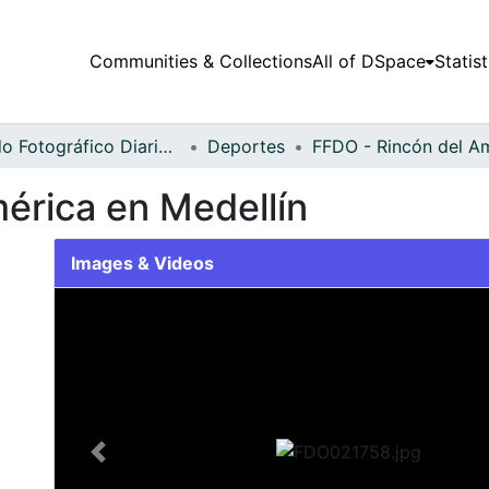
Communities & Collections
All of DSpace
Statist
Fondo Fotográfico Diario Occidente
Deportes
mérica en Medellín
Images & Videos
Slide 1 of 2
Previous