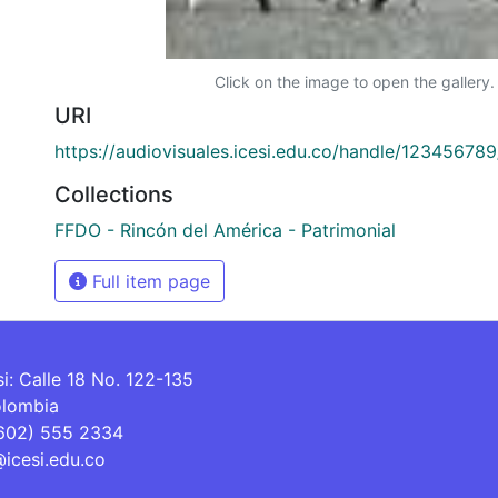
Click on the image to open the gallery.
URI
https://audiovisuales.icesi.edu.co/handle/12345678
Collections
FFDO - Rincón del América - Patrimonial
Full item page
si: Calle 18 No. 122-135
olombia
(602) 555 2334
@icesi.edu.co